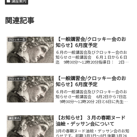
講座案内
関連記事
【一般講習会/クロッキー会のお
クロッキー会
知らせ】6月度予定
６月の一般講習会及びクロッキー会のお
知らせ🎨一般講習会 ６月１日から６日
迄 9時30分～12時20分指導日： 2日、
５日、１２日 矢倉弘資先生 １７日
清水葉月先生 ２４日 岡本裕介先生✏️
クロッキー会 13, 20, 27日 (毎土曜日)...
【一般講習会/クロッキー会のお
クロッキー会
知らせ】6月度予定
６月の一般講習会及びクロッキー会のお
知らせ🎨一般講習会 6月2日から7日迄
9時30分～12時20分 2日と6日に先生の
指導があります✏️クロッキー会
14,21,28日 13時30分～16時20分注意し
てください：６月７日のみクロ...
【お知らせ】 ３月の春期ヌード
講座案内
油絵・デッサン会について
3月の春期ヌード油絵・デッサン会のお知
らせです。前期 3月3日～8日 後期 3月24