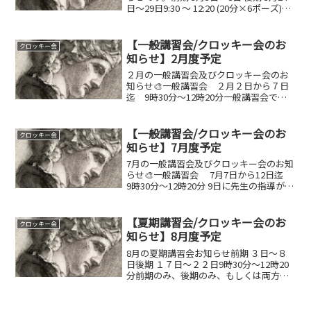
日～29日9:30 ～ 12:20 (20分×6ポーズ)指
導講師 前期 阪脇郁子 後期 小島祐一前期
後期とも、（絵を描く方ならどなたで
も）一般の方が参加いた...
【一般講習会/クロッキー会のお
クロッキー会
知らせ】2月度予定
２月の一般講習会及びクロッキー会のお
知らせ🎨一般講習会 ２月２日から７日
迄 9時30分～12時20分一般講習会では3
日, 6日 矢倉先生院生向け授業では11日
清水先生19日 矢倉先生25日 岡本先生
以上の日程で指導があります✏️クロッキ
【一般講習会/クロッキー会のお
クロッキー会
ー...
知らせ】7月度予定
7月の一般講習会及びクロッキー会のお知
らせ🎨一般講習会 7月7日から12日迄
9時30分～12時20分 9日に先生の指導があ
ります✏️クロッキー会 5,12,19,26日
13時30分～16時20分絵を描いておられる
方どなたでも参加...
【夏期講習会/クロッキー会のお
クロッキー会
知らせ】8月度予定
8月の夏期講習会お知らせ前期 ３日～８
日後期 １７日～２２日9時30分～12時20
分前期のみ、後期のみ、もしくは両方を
受講できます指導日４日, ７日 矢倉弘資
先生１９日 清水葉月先生２１日 岡本裕介
先生受講料 各期１２０００円（３０才