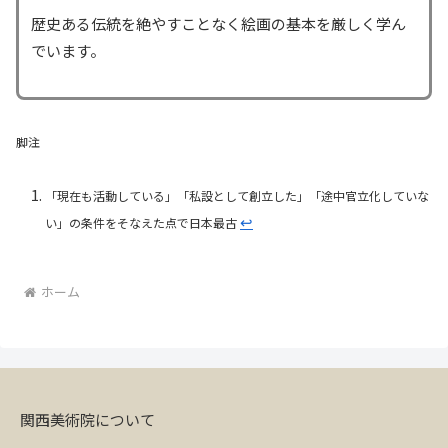
歴史ある伝統を絶やすことなく絵画の基本を厳しく学ん
でいます。
脚注
「現在も活動している」「私設として創立した」「途中官立化していな
↩︎
い」の条件をそなえた点で日本最古
ホーム
関西美術院について