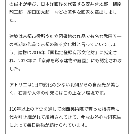
の俊才が学び、日本洋画界を代表する安井曾太郎 梅原
龍三郎 須田国太郎 などの著名な画家を輩出しまし
た。
建築は京都市役所や府立図書館の作品で有名な武田五一
の初期の作品で京都の誇る文化財と言っていいでしょ
う。建物は2016年『国指定登録有形文化財』に指定さ
れ、2023年に『京都を彩る建物や庭園』にも認定されま
した。
アトリエは1日中変化の少ない北側からの自然光が美し
く、石膏や人体の研究にはこの上ない環境です。
110年以上の歴史を通して関西美術院で育った指導者に
代々引き継がれて維持されてきて、今なお熱心な研究生
によって毎日勉強が続けられています。